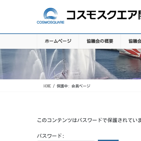
コ
ナ
ン
ビ
テ
ゲ
ン
ー
ツ
シ
に
ョ
ホームページ
協議会の概要
協議
移
ン
動
に
移
動
HOME
保護中: 会員ページ
このコンテンツはパスワードで保護されてい
パスワード: