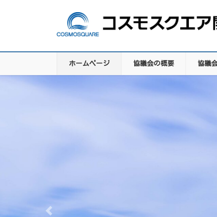
コ
ナ
ン
ビ
テ
ゲ
ン
ー
ツ
シ
に
ョ
ホームページ
協議会の概要
協議
移
ン
動
に
移
動
Previous