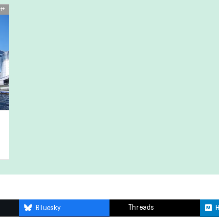
せ
Threads
Bluesky